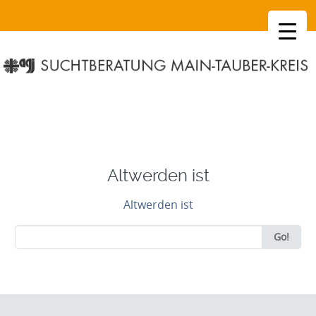
SKIP
TO
CONTENT
Altwerden ist
Altwerden ist
Search
Go!
for: